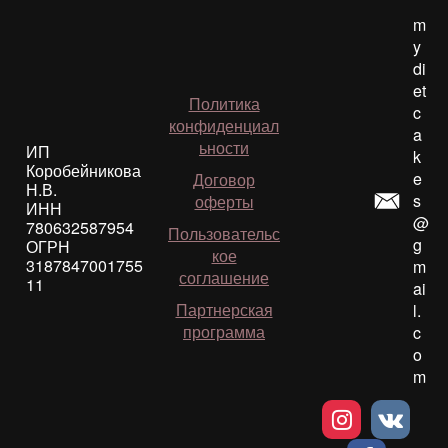
m
y
di
et
Политика
c
конфиденциал
a
ьности
ИП
k
Коробейникова
e
Договор
Н.В.
s
оферты
ИНН
@
780632587954
Пользовательс
g
ОГРН
кое
3187847001755
m
соглашение
11
ai
Партнерская
l.
программа
c
o
m