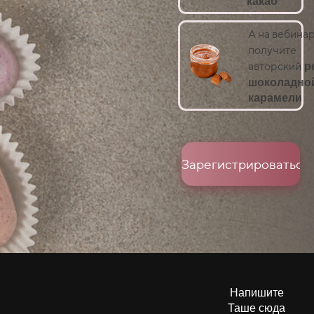
какао
А на вебина
получите
р
авторский
шоколадно
карамели
Зарегистрироваться
Напишите
Таше сюда