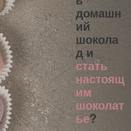
домашн
ий
шокола
д
и
стать
настоящ
им
шоколат
ье
?