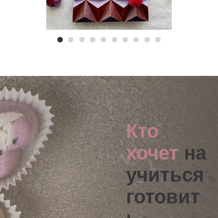
Кто
хочет
на
учиться
готовит
ь