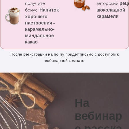
рец
получите
авторский
Напиток
шоколадной
бонус:
карамели
хорошего
настроения -
карамельно-
миндальное
какао
После регистрации на почту придет письмо с доступом к
вебинарной комнате
На
вебинар
е
расска